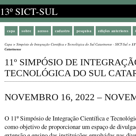
13º SICT-SUL
capa
sobre
acesso
cadastro
pesquisa
edições anteriores
Capa
>
Simpósio de Integração Científica e Tecnológica do Sul Catarinense - SICT-Sul
>
11
Catarinense
11º SIMPÓSIO DE INTEGRAÇÃ
TECNOLÓGICA DO SUL CATA
NOVEMBRO 16, 2022 – NOVEM
O 11º Simpósio de Integração Científica e Tecnológ
como objetivo de proporcionar um espaço de divulgaç
extensão e ensino das instituições envolvidas nas di