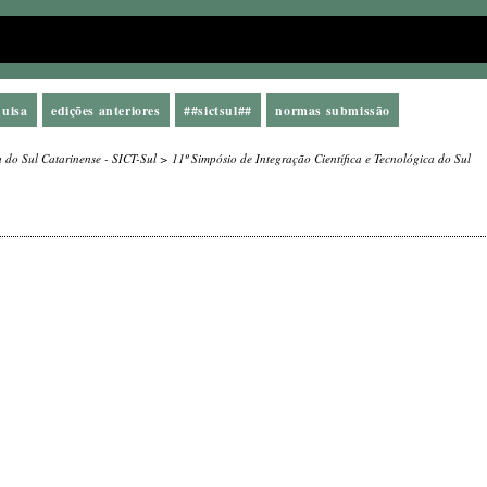
quisa
edições anteriores
##sictsul##
normas submissão
a do Sul Catarinense - SICT-Sul
>
11º Simpósio de Integração Científica e Tecnológica do Sul