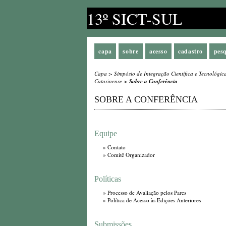
13º SICT-SUL
capa
sobre
acesso
cadastro
pes
Capa
>
Simpósio de Integração Científica e Tecnológic
Catarinense
>
Sobre a Conferência
SOBRE A CONFERÊNCIA
Equipe
»
Contato
»
Comitê Organizador
Políticas
»
Processo de Avaliação pelos Pares
»
Política de Acesso às Edições Anteriores
Submissões