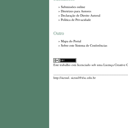
»
Submissões online
»
Diretrizes para Autores
»
Declaração de Direito Autoral
»
Política de Privacidade
Outro
»
Mapa do Portal
»
Sobre este Sistema de Conferências
Este trabalho está licenciado sob uma
Licença Creative 
_________________________________________________
http://sictsul. sictsul@ifsc.edu.br