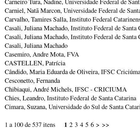
Carneiro Tura, Nadine
, Universidade Federal de Sant
Carniel, Natã Marcon
, Universidade Federal de Sant
Carvalho, Tamires Salla
, Instituto Federal Catarin
Casali, Juliana Machado
, Instituto Federal de Santa 
Casali, Juliana Machado
, Instituto Federal de Santa 
Casali, Juliana Machado
Casemiro, Andre Mota
, FVA
CASTELLEN, Patrícia
Cândido, Maria Eduarda de Oliveira
, IFSC Criciúm
Cesconetto, Fernanda
Chibiaqui, André Michels
, IFSC - CRICIUMA
Chies, Leandro
, Instituto Federal de Santa Catarina
Cimara, Suzana
, Universidade do Sul de Santa Catar
1
1 a 100 de 537 itens
2
3
4
5
6
>
>>