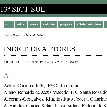
13º SICT-SUL
capa
sobre
acesso
cadastro
pesquisa
edições anteriores
Capa
>
Pesquisa
>
Índice de Autores
ÍNDICE DE AUTORES
Toda(o)s
A
B
C
D
E
F
G
H
I
J
K
L
M
N
O
P
Q
R
S
T
U
V
W
X
Y
Z
A
Acker, Carmine Inês
, IFSC - Criciúma
Alano, Ronaldo de Jesus Macedo
, IFC Santa Rosa d
Albernaz-Gonçalves, Rita
, Instituto Federal Catari
Alexandre, Clarice Selau
, Universidade Federal de S