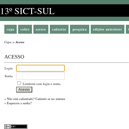
13º SICT-SUL
capa
sobre
acesso
cadastro
pesquisa
edições anteriores
Capa
>
Acesso
ACESSO
Login
Senha
Lembrete com login e senha
»
Não está cadastrado? Cadastre-se no sistema
»
Esqueceu a senha?