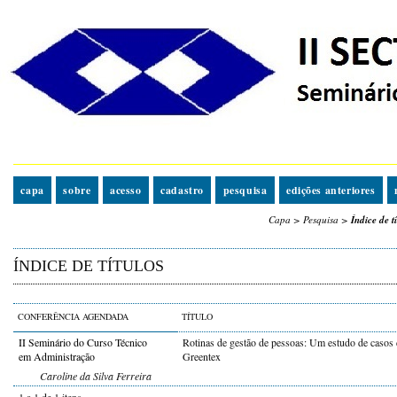
capa
sobre
acesso
cadastro
pesquisa
edições anteriores
Capa
>
Pesquisa
>
Índice de tí
ÍNDICE DE TÍTULOS
CONFERÊNCIA AGENDADA
TÍTULO
II Seminário do Curso Técnico
Rotinas de gestão de pessoas: Um estudo de casos
em Administração
Greentex
Caroline da Silva Ferreira
1 a 1 de 1 itens