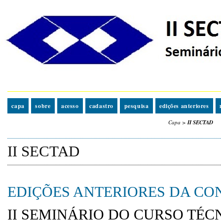
capa
sobre
acesso
cadastro
pesquisa
edições anteriores
Capa
>
II SECTAD
II SECTAD
EDIÇÕES ANTERIORES DA CO
II SEMINÁRIO DO CURSO TÉC