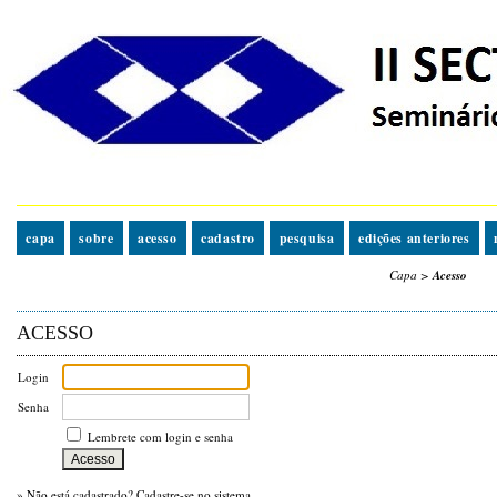
capa
sobre
acesso
cadastro
pesquisa
edições anteriores
Capa
>
Acesso
ACESSO
Login
Senha
Lembrete com login e senha
»
Não está cadastrado? Cadastre-se no sistema