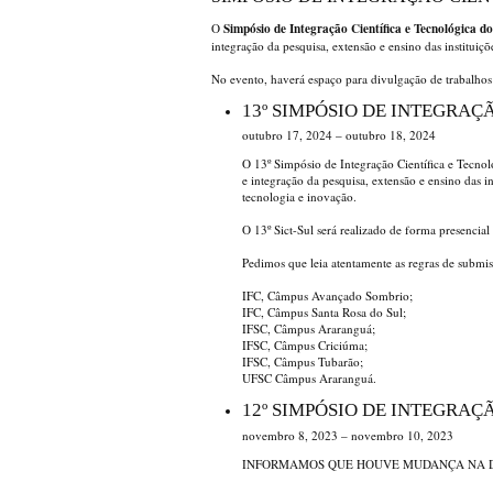
Simpósio de Integração Científica e Tecnológica d
O
integração da pesquisa, extensão e ensino das instituiç
No evento, haverá espaço para divulgação de trabalhos n
13º SIMPÓSIO DE INTEGRAÇ
outubro 17, 2024 – outubro 18, 2024
O 13º Simpósio de Integração Científica e Tecno
e integração da pesquisa, extensão e ensino das i
tecnologia e inovação.
O 13º Sict-Sul será realizado de forma presenci
Pedimos que leia atentamente as regras de submiss
IFC, Câmpus Avançado Sombrio;
IFC, Câmpus Santa Rosa do Sul;
IFSC, Câmpus Araranguá;
IFSC, Câmpus Criciúma;
IFSC, Câmpus Tubarão;
UFSC Câmpus Araranguá.
12º SIMPÓSIO DE INTEGRAÇ
novembro 8, 2023 – novembro 10, 2023
INFORMAMOS QUE HOUVE MUDANÇA NA DA