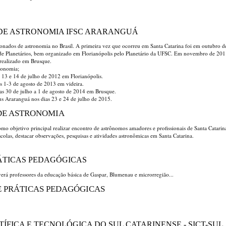
 DE ASTRONOMIA IFSC ARARANGUÁ
nados de astronomia no Brasil. A primeira vez que ocorreu em Santa Catarina foi em outubro d
a de Planetários, bem organizado em Florianópolis pelo Planetário da UFSC. Em novembro de 20
 realizado em Brusque.
tronomia;
 13 e 14 de julho de 2012 em Florianópolis.
s 1-3 de agosto de 2013 em videira.
as 30 de julho a 1 de agosto de 2014 em Brusque.
s Araranguá nos dias 23 e 24 de julho de 2015.
 DE ASTRONOMIA
o objetivo principal realizar encontro de astrônomos amadores e profissionais de Santa Catarin
colas, destacar observações, pesquisas e atividades astronômicas em Santa Catarina.
RÁTICAS PEDAGÓGICAS
verá professores da educação básica de Gaspar, Blumenau e microrregião...
 E PRÁTICAS PEDAGÓGICAS
ÍFICA E TECNOLÓGICA DO SUL CATARINENSE - SICT-SUL