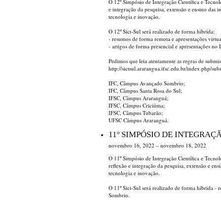
O 12º Simpósio de Integração Científica e Tecno
e integração da pesquisa, extensão e ensino das i
tecnologia e inovação.
O 12º Sict-Sul será realizado de forma híbrida:
- resumos de forma remota e apresentações virtua
- artigos de forma presencial e apresentações n
Pedimos que leia atentamente as regras de submis
http://sictsul.ararangua.ifsc.edu.br/index.php/su
IFC, Câmpus Avançado Sombrio;
IFC, Câmpus Santa Rosa do Sul;
IFSC, Câmpus Araranguá;
IFSC, Câmpus Criciúma;
IFSC, Câmpus Tubarão;
UFSC Câmpus Araranguá.
11º SIMPÓSIO DE INTEGRAÇ
novembro 16, 2022 – novembro 18, 2022
O 11º Simpósio de Integração Científica e Tecno
reflexão e integração da pesquisa, extensão e ens
tecnologia e inovação.
O 11º Sict-Sul será realizado de forma híbrida 
Sombrio.