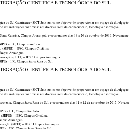
 INTEGRAÇÃO CIENTÍFICA E TECNOLÓGICA DO SUL
ógica do Sul Catarinense (SICT-Sul) tem como objetivo de proporcionar um espaço de divulgação
ino das instituições envolvidas nas diversas áreas do conhecimento, tecnologia e inovação.
de Santa Catarina, Câmpus Araranguá, e ocorrerá nos dias 19 a 20 de outubro de 2016. Novamente
 (SIPE) – IFC, Câmpus Sombrio.
ão (SEPEI) – IFSC, Câmpus Criciúma.
Câmpus Araranguá.
e Inovação (SIPEI) – IFSC, Câmpus Araranguá.
(SIPE) – IFC, Câmpus Santa Rosa do Sul.
 INTEGRAÇÃO CIENTÍFICA E TECNOLÓGICA DO SUL
ógica do Sul Catarinense (SICT-Sul) tem como objetivo de proporcionar um espaço de divulgação
ino das instituições envolvidas nas diversas áreas do conhecimento, tecnologia e inovação.
 Catarinense, Câmpus Santa Rosa do Sul, e ocorrerá nos dias 11 e 12 de novembro de 2015. Novam
(SIPE) – IFC, Câmpus Sombrio.
o (SEPEI) – IFSC, Câmpus Criciúma.
âmpus Araranguá.
 Inovação (SIPEI) – IFSC, Câmpus Araranguá.
(SIPE) – IFC, Câmpus Santa Rosa do Sul.