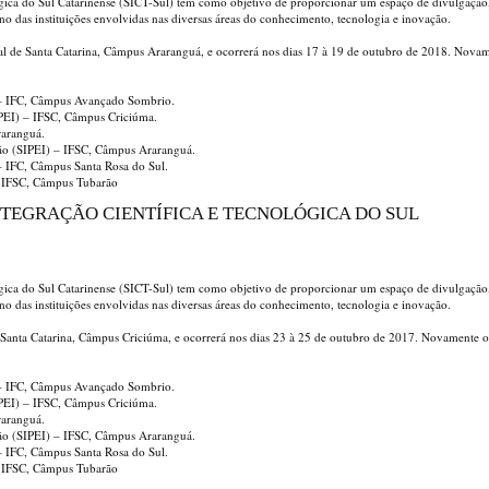
ógica do Sul Catarinense (SICT-Sul) tem como objetivo de proporcionar um espaço de divulgação
ino das instituições envolvidas nas diversas áreas do conhecimento, tecnologia e inovação.
ral de Santa Catarina, Câmpus Araranguá, e ocorrerá nos dias 17 à 19 de outubro de 2018. Nova
) – IFC, Câmpus Avançado Sombrio.
EPEI) – IFSC, Câmpus Criciúma.
raranguá.
ção (SIPEI) – IFSC, Câmpus Araranguá.
 – IFC, Câmpus Santa Rosa do Sul.
– IFSC, Câmpus Tubarão
 INTEGRAÇÃO CIENTÍFICA E TECNOLÓGICA DO SUL
ógica do Sul Catarinense (SICT-Sul) tem como objetivo de proporcionar um espaço de divulgação
ino das instituições envolvidas nas diversas áreas do conhecimento, tecnologia e inovação.
de Santa Catarina, Câmpus Criciúma, e ocorrerá nos dias 23 à 25 de outubro de 2017. Novamente o
) – IFC, Câmpus Avançado Sombrio.
EPEI) – IFSC, Câmpus Criciúma.
raranguá.
ção (SIPEI) – IFSC, Câmpus Araranguá.
 – IFC, Câmpus Santa Rosa do Sul.
– IFSC, Câmpus Tubarão