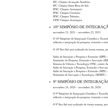
IFC, Câmpus Avançado Sombrio;
IFC, Câmpus Santa Rosa do Sul;
IFSC, Câmpus Araranguá;
IFSC, Câmpus Criciúma;
IFSC, Câmpus Tubarão;
UFSC Câmpus Araranguá.
10º SIMPÓSIO DE INTEGRAÇ
novembro 23, 2021 – novembro 25, 2021
O 10º Simpósio de Integração Científica e Tecno
reflexão e integração da pesquisa, extensão e ens
O 10º Sict-Sul será realizado de forma remota, po
Salão de Iniciação a Pesquisa e Extensão (SIPE
Seminário de Pesquisa, Extensão e Inovação (S
Semana de Ciência e Tecnologia UFSC, centro A
Salão de Iniciação à Pesquisa, Extensão e Inova
Salão de Iniciação a Pesquisa e Extensão (SIPE)
Seminário de Inovação e Tecnologia, (SEMIT) 
9º SIMPÓSIO DE INTEGRAÇÃ
novembro 24, 2020 – novembro 26, 2020
O 9º Simpósio de Integração Científica e Tecnol
reflexão e integração da pesquisa, extensão e ens
O 9º Sict-Sul será realizado de forma remota, por