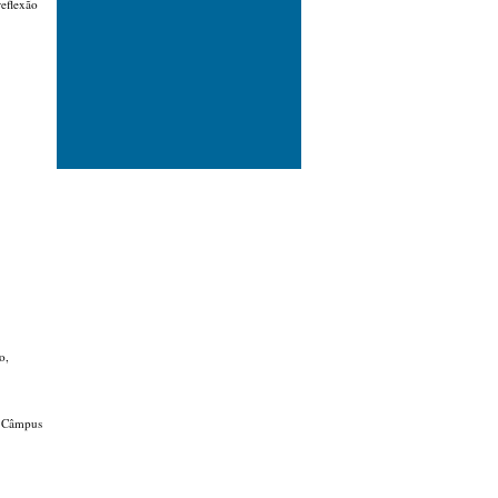
reflexão
o,
C Câmpus