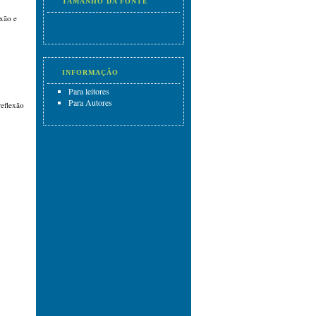
TAMANHO DA FONTE
xão e
INFORMAÇÃO
Para leitores
Para Autores
reflexão