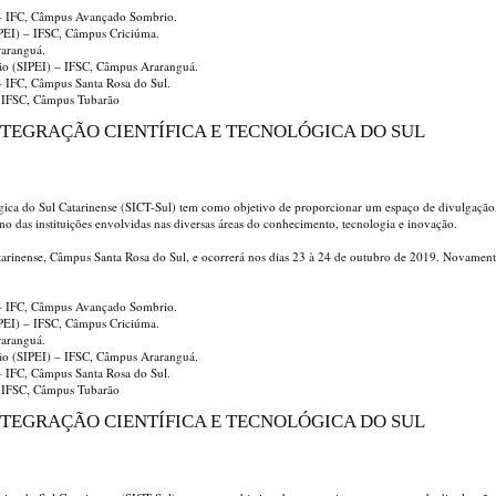
) – IFC, Câmpus Avançado Sombrio.
EPEI) – IFSC, Câmpus Criciúma.
raranguá.
ção (SIPEI) – IFSC, Câmpus Araranguá.
 – IFC, Câmpus Santa Rosa do Sul.
– IFSC, Câmpus Tubarão
 INTEGRAÇÃO CIENTÍFICA E TECNOLÓGICA DO SUL
ógica do Sul Catarinense (SICT-Sul) tem como objetivo de proporcionar um espaço de divulgação
ino das instituições envolvidas nas diversas áreas do conhecimento, tecnologia e inovação.
Catarinense, Câmpus Santa Rosa do Sul, e ocorrerá nos dias 23 à 24 de outubro de 2019. Novament
) – IFC, Câmpus Avançado Sombrio.
EPEI) – IFSC, Câmpus Criciúma.
raranguá.
ção (SIPEI) – IFSC, Câmpus Araranguá.
 – IFC, Câmpus Santa Rosa do Sul.
– IFSC, Câmpus Tubarão
 INTEGRAÇÃO CIENTÍFICA E TECNOLÓGICA DO SUL