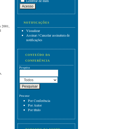
Lembrar de mim
NOTIFICAÇÕES
e 2001,
Visualizar
11
Assinar
/
Cancelar assinatura de
notificações
CONTEÚDO DA
CONFERÊNCIA
Pesquisa
a,
Procurar
Por Conferência
Por Autor
Por título