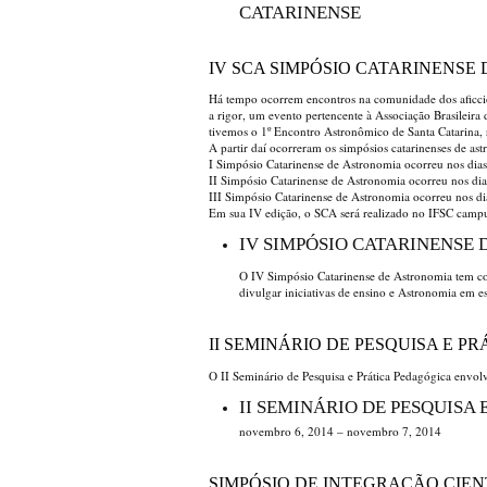
CATARINENSE
IV SCA SIMPÓSIO CATARINENSE
Há tempo ocorrem encontros na comunidade dos aficcio
a rigor, um evento pertencente à Associação Brasileir
tivemos o 1º Encontro Astronômico de Santa Catarina,
A partir daí ocorreram os simpósios catarinenses de as
I Simpósio Catarinense de Astronomia ocorreu nos dias
II Simpósio Catarinense de Astronomia ocorreu nos dia
III Simpósio Catarinense de Astronomia ocorreu nos di
Em sua IV edição, o SCA será realizado no IFSC campu
IV SIMPÓSIO CATARINENSE
O IV Simpósio Catarinense de Astronomia tem com
divulgar iniciativas de ensino e Astronomia em es
II SEMINÁRIO DE PESQUISA E P
O II Seminário de Pesquisa e Prática Pedagógica envol
II SEMINÁRIO DE PESQUISA
novembro 6, 2014 – novembro 7, 2014
SIMPÓSIO DE INTEGRAÇÃO CIENT