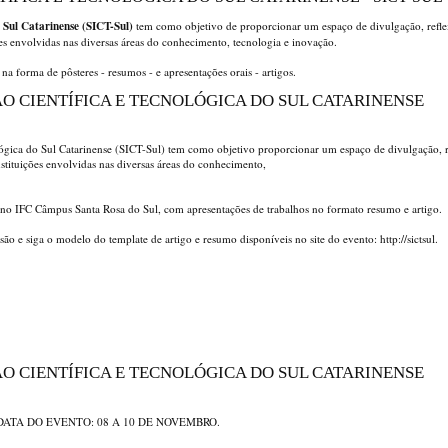
o Sul Catarinense (SICT-Sul)
tem como objetivo de proporcionar um espaço de divulgação, refle
ões envolvidas nas diversas áreas do conhecimento, tecnologia e inovação.
a forma de pôsteres - resumos - e apresentações orais - artigos.
ÃO CIENTÍFICA E TECNOLÓGICA DO SUL CATARINENSE
lógica do Sul Catarinense (SICT-Sul) tem como objetivo proporcionar um espaço de divulgação, 
nstituições envolvidas nas diversas áreas do conhecimento,
al no IFC Câmpus Santa Rosa do Sul, com apresentações de trabalhos no formato resumo e artigo.
ão e siga o modelo do template de artigo e resumo disponíveis no site do evento: http://sictsul.
ÃO CIENTÍFICA E TECNOLÓGICA DO SUL CATARINENSE
TA DO EVENTO: 08 A 10 DE NOVEMBRO.