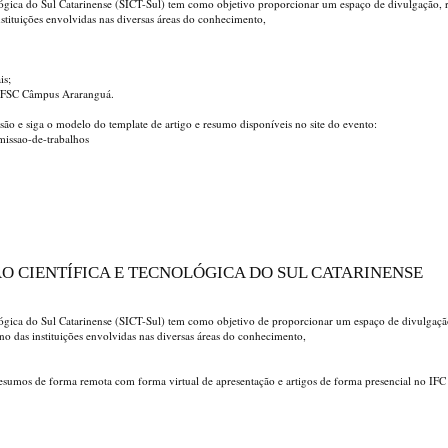
lógica do Sul Catarinense (SICT-Sul) tem como objetivo proporcionar um espaço de divulgação, 
nstituições envolvidas nas diversas áreas do conhecimento,
is;
o IFSC Câmpus Araranguá.
são e siga o modelo do template de artigo e resumo disponíveis no site do evento:
bmissao-de-trabalhos
ÃO CIENTÍFICA E TECNOLÓGICA DO SUL CATARINENSE
lógica do Sul Catarinense (SICT-Sul) tem como objetivo de proporcionar um espaço de divulgaçã
ino das instituições envolvidas nas diversas áreas do conhecimento,
- resumos de forma remota com forma virtual de apresentação e artigos de forma presencial no IF