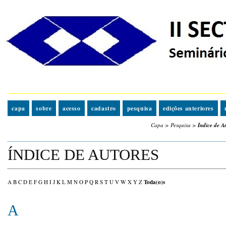
capa
sobre
acesso
cadastro
pesquisa
edições anteriores
Capa
>
Pesquisa
>
Índice de A
ÍNDICE DE AUTORES
Toda(o)s
A
B
C
D
E
F
G
H
I
J
K
L
M
N
O
P
Q
R
S
T
U
V
W
X
Y
Z
A