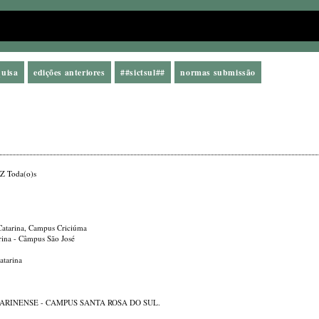
quisa
edições anteriores
##sictsul##
normas submissão
Z
Toda(o)s
a Catarina, Campus Criciúma
arina - Câmpus São José
atarina
TARINENSE - CAMPUS SANTA ROSA DO SUL.