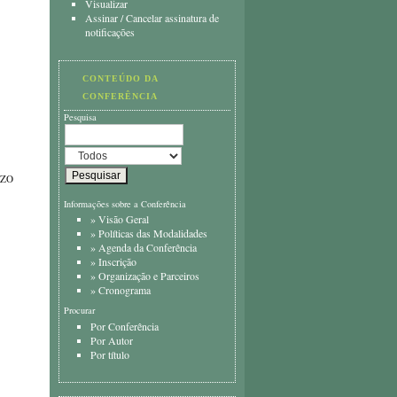
Visualizar
Assinar
/
Cancelar assinatura de
notificações
CONTEÚDO DA
CONFERÊNCIA
Pesquisa
GZO
Informações sobre a Conferência
»
Visão Geral
»
Políticas das Modalidades
»
Agenda da Conferência
»
Inscrição
»
Organização e Parceiros
»
Cronograma
Procurar
Por Conferência
Por Autor
Por título