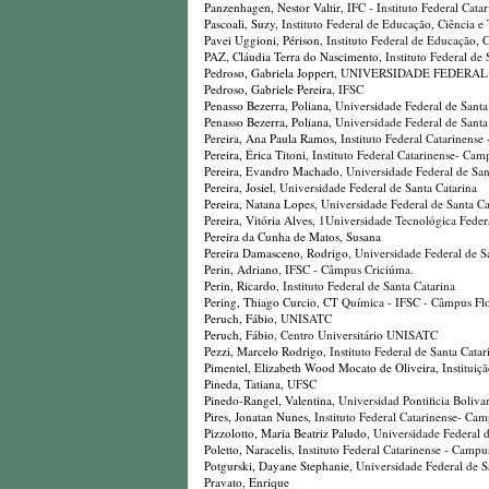
Panzenhagen, Nestor Valtir
, IFC - Instituto Federal Cat
Pascoali, Suzy
, Instituto Federal de Educação, Ciência 
Pavei Uggioni, Périson
, Instituto Federal de Educação,
PAZ, Cláudia Terra do Nascimento
, Instituto Federal d
Pedroso, Gabriela Joppert
, UNIVERSIDADE FEDERAL
Pedroso, Gabriele Pereira
, IFSC
Penasso Bezerra, Poliana
, Universidade Federal de Santa
Penasso Bezerra, Poliana
, Universidade Federal de Santa
Pereira, Ana Paula Ramos
, Instituto Federal Catarinen
Pereira, Érica Titoni
, Instituto Federal Catarinense- Ca
Pereira, Evandro Machado
, Universidade Federal de San
Pereira, Josiel
, Universidade Federal de Santa Catarina
Pereira, Natana Lopes
, Universidade Federal de Santa Ca
Pereira, Vitória Alves
, 1Universidade Tecnológica Fed
Pereira da Cunha de Matos, Susana
Pereira Damasceno, Rodrigo
, Universidade Federal de S
Perin, Adriano
, IFSC - Câmpus Criciúma.
Perin, Ricardo
, Instituto Federal de Santa Catarina
Pering, Thiago Curcio
, CT Química - IFSC - Câmpus Flo
Peruch, Fábio
, UNISATC
Peruch, Fábio
, Centro Universitário UNISATC
Pezzi, Marcelo Rodrigo
, Instituto Federal de Santa Catar
Pimentel, Elizabeth Wood Mocato de Oliveira
, Institui
Pineda, Tatiana
, UFSC
Pinedo-Rangel, Valentina
, Universidad Pontificia Boliva
Pires, Jonatan Nunes
, Instituto Federal Catarinense- Ca
Pizzolotto, Maria Beatriz Paludo
, Universidade Federal
Poletto, Naracelis
, Instituto Federal Catarinense - Camp
Potgurski, Dayane Stephanie
, Universidade Federal de S
Pravato, Enrique