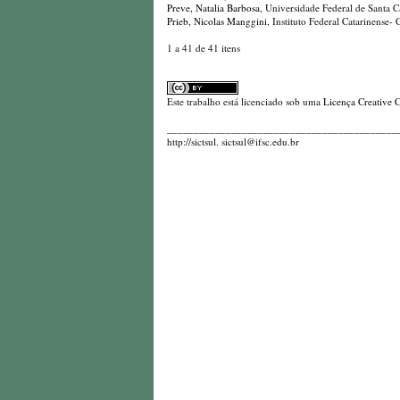
Preve, Natalia Barbosa
, Universidade Federal de Santa C
Prieb, Nicolas Manggini
, Instituto Federal Catarinense
1 a 41 de 41 itens
Este trabalho está licenciado sob uma
Licença Creative 
_________________________________________________
http://sictsul. sictsul@ifsc.edu.br