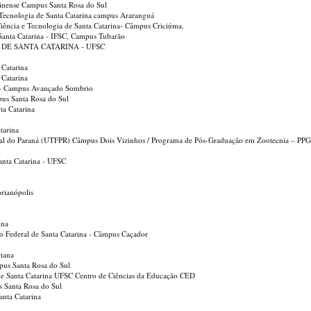
arinense Campus Santa Rosa do Sul
e Tecnologia de Santa Catarina campus Araranguá
 Ciência e Tecnologia de Santa Catarina- Câmpus Criciúma.
e Santa Catarina - IFSC, Campus Tubarão
 DE SANTA CATARINA - UFSC
 Catarina
 Catarina
se - Campus Avançado Sombrio
mpus Santa Rosa do Sul
ta Catarina
tarina
eral do Paraná (UTFPR) Câmpus Dois Vizinhos / Programa de Pós-Graduação em Zootecnia – PP
anta Catarina - UFSC
rianópolis
ina
ção Federal de Santa Catarina - Câmpus Caçador
riana
mpus Santa Rosa do Sul
 de Santa Catarina UFSC Centro de Ciências da Educação CED
us Santa Rosa do Sul
anta Catarina