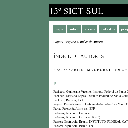
13º SICT-SUL
capa
sobre
acesso
cadastro
pes
Capa
>
Pesquisa
>
Índice de Autores
ÍNDICE DE AUTORES
P
A
B
C
D
E
F
G
H
I
J
K
L
M
N
O
Q
R
S
T
U
V
W
X
Y
P
Pacheco, Guilherme Vicente
, Instituto Federal de Sant
Pacheco, Mariana Lopes
, Instituto Federal de Santa Cat
Pacheco, Robson
, FVA
Pagani, Daniel Gerardi
, Universidade Federal de Santa C
Paiva, Fernanda Alves de
, IFPR
Palhano, Fernando Cerbaro
Palhano, Fernando Cerbaro
(Brasil)
Pansera Espíndola, Bruno
, INSTITUTO FEDERAL CA
Pansera Espindola, Bruno
, IFC