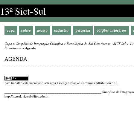
13º Sict-Sul
capa
sobre
acesso
cadastro
pesquisa
edições anteriores
Capa
>
Simpósio de Integração Científica e Tecnológica do Sul Catarinense - SICT-Sul
>
10
Catarinense
>
Agenda
AGENDA
Este trabalho está licenciado sob uma
Licença Creative Commons Attribution 3.0
.
______________________________________________________ Simpósio de Integração Cie
http://sictsul. sictsul@ifsc.edu.br