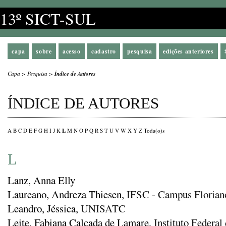
13º SICT-SUL
capa
sobre
acesso
cadastro
pesquisa
edições anteriores
Capa
>
Pesquisa
>
Índice de Autores
ÍNDICE DE AUTORES
L
A
B
C
D
E
F
G
H
I
J
K
M
N
O
P
Q
R
S
T
U
V
W
X
Y
Z
Toda(o)s
L
Lanz, Anna Elly
Laureano, Andreza Thiesen
, IFSC - Campus Florian
Leandro, Jéssica
, UNISATC
Leite, Fabiana Calçada de Lamare
, Instituto Federal