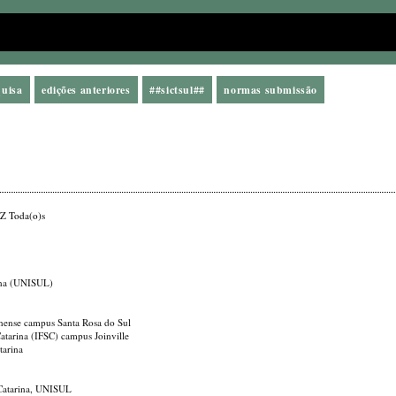
quisa
edições anteriores
##sictsul##
normas submissão
Z
Toda(o)s
rina (UNISUL)
rinense campus Santa Rosa do Sul
 Catarina (IFSC) campus Joinville
tarina
 Catarina, UNISUL