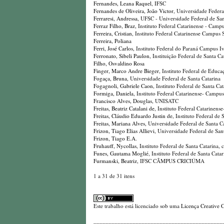
Fernandes, Leana Raquel
, IFSC
Fernandes de Oliveira, João Victor
, Universidade Feder
Ferraresi, Andressa
, UFSC - Universidade Federal de San
Ferraz Filho, Braz
, Instituto Federal Catarinense - Cam
Ferreira, Cristian
, Instituto Federal Catarinense Campus 
Ferreira, Poliana
Ferri, José Carlos
, Instituto Federal do Paraná Campus I
Ferronato, Sibeli Paulon
, Instituição Federal de Santa 
Filho, Osvaldino Rosa
Finger, Marco Andre Bieger
, Instituto Federal de Educ
Fogaça, Bruna
, Universidade Federal de Santa Catarina
Fogagnoli, Gabriele Caon
, Instituto Federal de Santa Cat
Formiga, Daniela
, Instituto Federal Catarinense- Campu
Francisco Alves, Douglas
, UNISATC
Freitas, Beatriz Catalani de
, Instituto Federal Catarinen
Freitas, Cláudio Eduardo Justin de
, Instituto Federal d
Freitas, Mariana Alves
, Universidade Federal de Santa C
Frizon, Tiago Elias Allievi
, Universidade Federal de San
Frizon, Tiago E.A.
Fruhauff, Nycollas
, Instituto Federal de Santa Catarina
Funes, Gautama Moglié
, Instituto Federal de Santa Cat
Furmanski, Beatriz
, IFSC CÂMPUS CRICIÚMA
1 a 31 de 31 itens
Este trabalho está licenciado sob uma
Licença Creative 
_________________________________________________