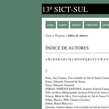
13º SICT-SUL
capa
sobre
acesso
cadastro
pes
Capa
>
Pesquisa
>
Índice de Autores
ÍNDICE DE AUTORES
F
A
B
C
D
E
G
H
I
J
K
L
M
N
O
P
Q
R
S
T
U
V
W
X
Y
F
Faria, Ana Cristina
, Universidade do Sul de Santa Cata
Farias, Eduardo Virmond de Souza
Farias, Eduardo Virmond
FARIAS, VINICIUS SANTANA
, Instituto Federal Cata
Félix da Silva, Melquizedek
, Instituto Federal de Santa
Felacio, Miriã da Silva
, Universidade do Sul de Santa Ca
Felipe, Marcos
, IFSC Câmpus Criciúma
Feltrin, Rafael Balcevicz
Fermino, Isadora Santos
, Universidade do Sul de Santa