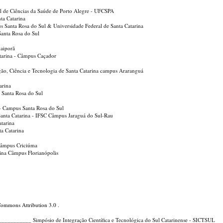
al de Ciências da Saúde de Porto Alegre - UFCSPA
ta Catarina
pus Santa Rosa do Sul & Universidade Federal de Santa Catarina
Santa Rosa do Sul
vaiporã
Catarina - Câmpus Caçador
ação, Ciência e Tecnologia de Santa Catarina campus Araranguá
arina
s Santa Rosa do Sul
se- Campus Santa Rosa do Sul
e Santa Catarina - IFSC Câmpus Jaraguá do Sul-Rau
atarina
ta Catarina
, câmpus Criciúma
arina Câmpus Florianópolis
Commons Attribution 3.0
.
_____ Simpósio de Integração Científica e Tecnológica do Sul Catarinense - SICTSUL