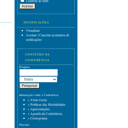
Lembrar de mim
NOTIFICAÇÕES
Visualizar
Assinar
/
Cancelar assinatura de
notificações
CONTEÚDO DA
CONFERÊNCIA
Pesquisa
Informações sobre a Conferência
»
Visão Geral
»
Políticas das Modalidades
»
Apresentações
»
Agenda da Conferência
»
Cronograma
Procurar