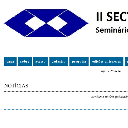
capa
sobre
acesso
cadastro
pesquisa
edições anteriores
Capa
>
Notícias
NOTÍCIAS
Nenhuma notícia publicada