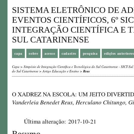
SISTEMA ELETRÔNICO DE A
EVENTOS CIENTÍFICOS, 6º SIC
INTEGRAÇÃO CIENTÍFICA E 
SUL CATARINENSE
capa
sobre
acesso
cadastro
pesquisa
edições anteriore
Capa
>
Simpósio de Integração Científica e Tecnológica do Sul Catarinense - SICT-Sul
do Sul Catarinense
>
Artigo Educação e Ensino
>
Reus
O XADREZ NA ESCOLA: UM JEITO DIVERTI
Vanderleia Benedet Reus, Herculano Chitungo, Gi
Última alteração: 2017-10-21
Resumo