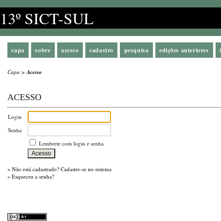
13º SICT-SUL
capa
sobre
acesso
cadastro
pesquisa
edições anteriores
Capa
>
Acesso
ACESSO
Login
Senha
Lembrete com login e senha
»
Não está cadastrado? Cadastre-se no sistema
»
Esqueceu a senha?