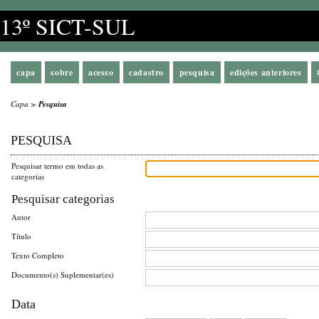
13º SICT-SUL
capa
sobre
acesso
cadastro
pesquisa
edições anteriores
Capa
>
Pesquisa
PESQUISA
Pesquisar termo em todas as
categorias
Pesquisar categorias
Autor
Título
Texto Completo
Documento(s) Suplementar(es)
Data