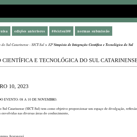
quisa
edições anteriores
##sictsul##
normas submissão
a do Sul Catarinense - SICT-Sul
>
12º Simpósio de Integração Científica e Tecnológica do Sul
O CIENTÍFICA E TECNOLÓGICA DO SUL CATARINENS
O 10, 2023
 EVENTO: 08 A 10 DE NOVEMBRO.
do Sul Catarinense (SICT-Sul) tem como objetivo proporcionar um espaço de divulgação, reflexão
es envolvidas nas diversas áreas do conhecimento,
Câmpus Araranguá.