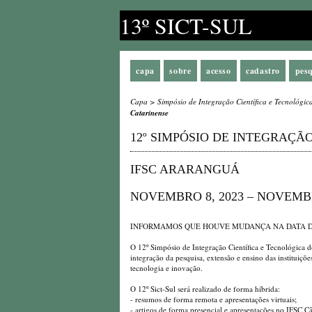
13º SICT-SUL
capa
sobre
acesso
cadastro
pes
Capa
>
Simpósio de Integração Científica e Tecnológic
Catarinense
12º SIMPÓSIO DE INTEGRAÇÃ
IFSC ARARANGUÁ
NOVEMBRO 8, 2023 – NOVEMBR
INFORMAMOS QUE HOUVE MUDANÇA NA DATA DO
O 12º Simpósio de Integração Científica e Tecnológica 
integração da pesquisa, extensão e ensino das instituiçõ
tecnologia e inovação.
O 12º Sict-Sul será realizado de forma híbrida:
- resumos de forma remota e apresentações virtuais;
- artigos de forma presencial e apresentações no IFSC 