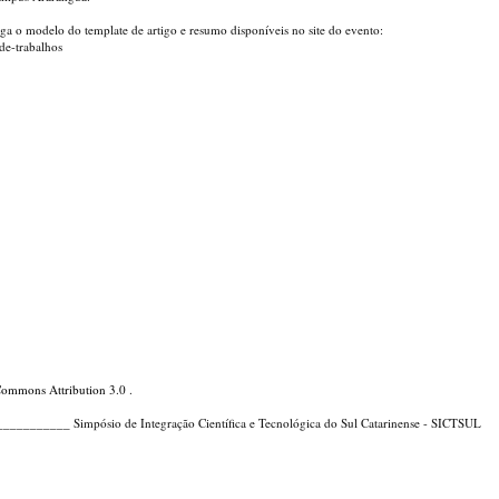
iga o modelo do template de artigo e resumo disponíveis no site do evento:
-de-trabalhos
Commons Attribution 3.0
.
_____ Simpósio de Integração Científica e Tecnológica do Sul Catarinense - SICTSUL