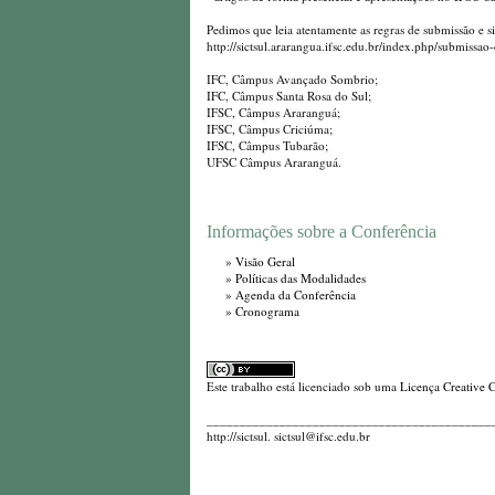
Pedimos que leia atentamente as regras de submissão e s
http://sictsul.ararangua.ifsc.edu.br/index.php/submissao
IFC, Câmpus Avançado Sombrio;
IFC, Câmpus Santa Rosa do Sul;
IFSC, Câmpus Araranguá;
IFSC, Câmpus Criciúma;
IFSC, Câmpus Tubarão;
UFSC Câmpus Araranguá.
Informações sobre a Conferência
»
Visão Geral
»
Políticas das Modalidades
»
Agenda da Conferência
»
Cronograma
Este trabalho está licenciado sob uma
Licença Creative 
_________________________________________________
http://sictsul. sictsul@ifsc.edu.br