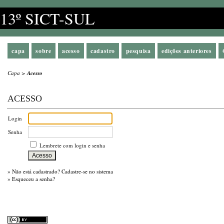
13º SICT-SUL
capa
sobre
acesso
cadastro
pesquisa
edições anteriores
Capa
>
Acesso
ACESSO
Login
Senha
Lembrete com login e senha
»
Não está cadastrado? Cadastre-se no sistema
»
Esqueceu a senha?