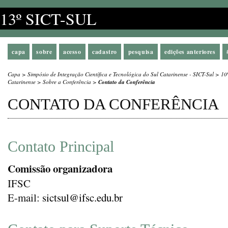
13º SICT-SUL
capa
sobre
acesso
cadastro
pesquisa
edições anteriores
Capa
>
Simpósio de Integração Científica e Tecnológica do Sul Catarinense - SICT-Sul
>
10
Catarinense
>
Sobre a Conferência
>
Contato da Conferência
CONTATO DA CONFERÊNCIA
Contato Principal
Comissão organizadora
IFSC
E-mail:
sictsul@ifsc.edu.br