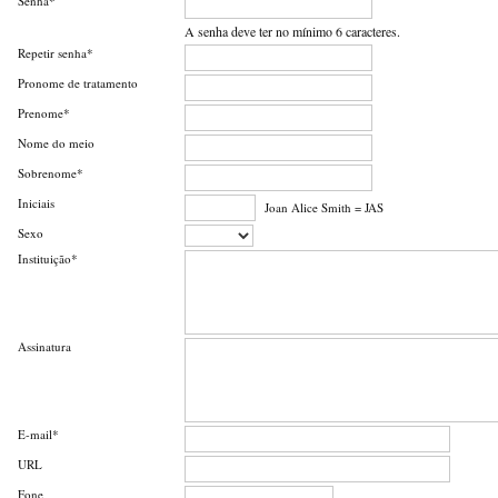
Senha*
A senha deve ter no mínimo 6 caracteres.
Repetir senha*
Pronome de tratamento
Prenome*
Nome do meio
Sobrenome*
Iniciais
Joan Alice Smith = JAS
Sexo
Instituição*
Assinatura
E-mail*
URL
Fone