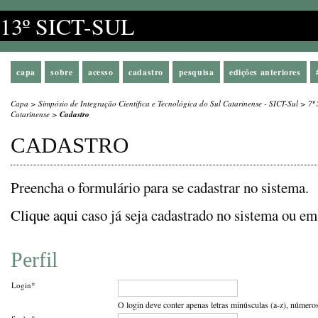
13º SICT-SUL
capa
sobre
acesso
cadastro
pesquisa
edições anteriores
Capa
>
Simpósio de Integração Científica e Tecnológica do Sul Catarinense - SICT-Sul
>
7º
Catarinense
>
Cadastro
CADASTRO
Preencha o formulário para se cadastrar no sistema.
Clique aqui
caso já seja cadastrado no sistema ou em 
Perfil
Login*
O login deve conter apenas letras minúsculas (a-z), números 