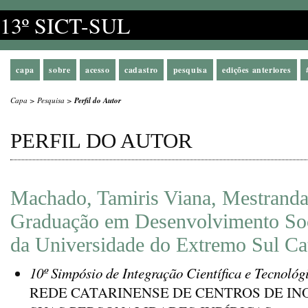
13º SICT-SUL
capa
sobre
acesso
cadastro
pesquisa
edições anteriores
Capa
>
Pesquisa
>
Perfil do Autor
PERFIL DO AUTOR
Machado, Tamiris Viana, Mestranda
Graduação em Desenvolvimento S
da Universidade do Extremo Sul Cat
10º Simpósio de Integração Científica e Tecnológ
REDE CATARINENSE DE CENTROS DE I