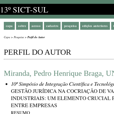
13º SICT-SUL
capa
sobre
acesso
cadastro
pesquisa
edições anteriores
Capa
>
Pesquisa
>
Perfil do Autor
PERFIL DO AUTOR
Miranda, Pedro Henrique Braga, U
10º Simpósio de Integração Científica e Tecnológ
GESTÃO JURÍDICA NA COCRIAÇÃO DE V
INDUSTRIAIS: UM ELEMENTO CRUCIAL 
ENTRE EMPRESAS
RESUMO