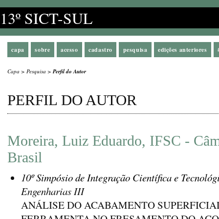
13º SICT-SUL
capa
sobre
acesso
cadastro
pesquisa
edições anteriores
Capa
>
Pesquisa
>
Perfil do Autor
PERFIL DO AUTOR
Moreira, Luiz Eduardo, IFSC - Câm
Brasil
10º Simpósio de Integração Científica e Tecnológ
Engenharias III
ANÁLISE DO ACABAMENTO SUPERFICIAL
FERRAMENTA NO FRESAMENTO DO AÇO 