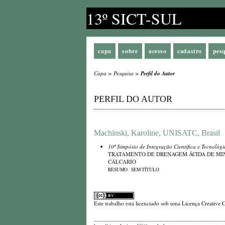
13º SICT-SUL
capa
sobre
acesso
cadastro
pes
Capa
>
Pesquisa
>
Perfil do Autor
PERFIL DO AUTOR
Machinski, Karoline, UNISATC, Brasil
10º Simpósio de Integração Científica e Tecnológ
TRATAMENTO DE DRENAGEM ÁCIDA DE MI
CÁLCARIO
RESUMO
SEM TÍTULO
Este trabalho está licenciado sob uma
Licença Creative 
_________________________________________________