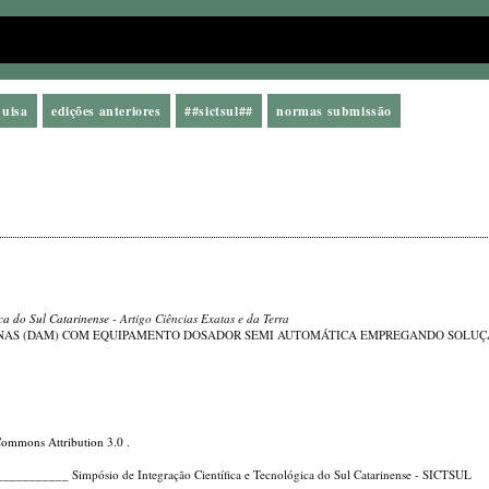
quisa
edições anteriores
##sictsul##
normas submissão
ica do Sul Catarinense
- Artigo Ciências Exatas e da Terra
NAS (DAM) COM EQUIPAMENTO DOSADOR SEMI AUTOMÁTICA EMPREGANDO SOLUÇ
Commons Attribution 3.0
.
_____ Simpósio de Integração Científica e Tecnológica do Sul Catarinense - SICTSUL