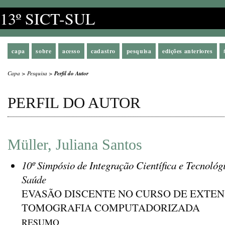
13º SICT-SUL
capa
sobre
acesso
cadastro
pesquisa
edições anteriores
Capa
>
Pesquisa
>
Perfil do Autor
PERFIL DO AUTOR
Müller, Juliana Santos
10º Simpósio de Integração Científica e Tecnológ
Saúde
EVASÃO DISCENTE NO CURSO DE EXTE
TOMOGRAFIA COMPUTADORIZADA
RESUMO