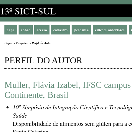
13º SICT-SUL
capa
sobre
acesso
cadastro
pesquisa
edições anteriores
Capa
>
Pesquisa
>
Perfil do Autor
PERFIL DO AUTOR
Muller, Flávia Izabel, IFSC campus
Continente, Brasil
10º Simpósio de Integração Científica e Tecnológ
Saúde
Disponibilidade de alimentos sem glúten para a
Santa Catarina