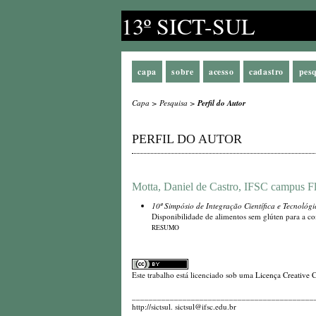
13º SICT-SUL
capa
sobre
acesso
cadastro
pes
Capa
>
Pesquisa
>
Perfil do Autor
PERFIL DO AUTOR
Motta, Daniel de Castro, IFSC campus Flo
10º Simpósio de Integração Científica e Tecnológ
Disponibilidade de alimentos sem glúten para a c
RESUMO
Este trabalho está licenciado sob uma
Licença Creative 
_________________________________________________
http://sictsul. sictsul@ifsc.edu.br