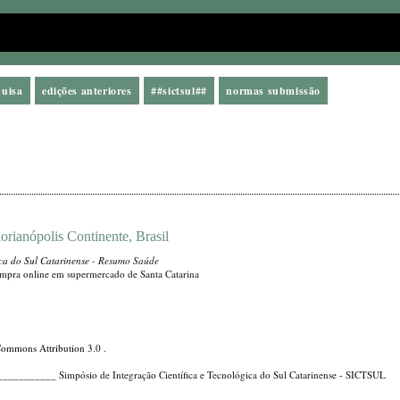
quisa
edições anteriores
##sictsul##
normas submissão
rianópolis Continente, Brasil
ica do Sul Catarinense
- Resumo Saúde
ompra online em supermercado de Santa Catarina
Commons Attribution 3.0
.
_____ Simpósio de Integração Científica e Tecnológica do Sul Catarinense - SICTSUL