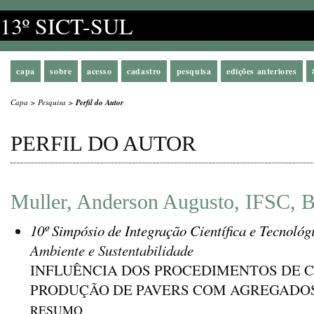
13º SICT-SUL
capa
sobre
acesso
cadastro
pesquisa
edições anteriores
Capa
>
Pesquisa
>
Perfil do Autor
PERFIL DO AUTOR
Muller, Anderson Augusto, IFSC, B
10º Simpósio de Integração Científica e Tecnológ
Ambiente e Sustentabilidade
INFLUÊNCIA DOS PROCEDIMENTOS DE 
PRODUÇÃO DE PAVERS COM AGREGADOS
RESUMO