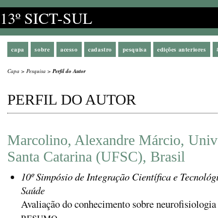
13º SICT-SUL
capa
sobre
acesso
cadastro
pesquisa
edições anteriores
Capa
>
Pesquisa
>
Perfil do Autor
PERFIL DO AUTOR
Marcolino, Alexandre Márcio, Univ
Santa Catarina (UFSC), Brasil
10º Simpósio de Integração Científica e Tecnológ
Saúde
Avaliação do conhecimento sobre neurofisiologia