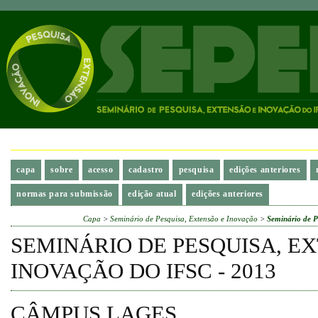
capa
sobre
acesso
cadastro
pesquisa
edições anteriores
normas para submissão
edição atual
edições anteriores
Capa
>
Seminário de Pesquisa, Extensão e Inovação
>
Seminário de P
SEMINÁRIO DE PESQUISA, E
INOVAÇÃO DO IFSC - 2013
CÂMPUS LAGES