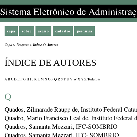
Sistema Eletrônico de Administraç
capa
sobre
acesso
cadastro
pesquisa
Capa
>
Pesquisa
>
Índice de Autores
ÍNDICE DE AUTORES
Q
A
B
C
D
E
F
G
H
I
J
K
L
M
N
O
P
R
S
T
U
V
W
X
Y
Z
Toda(o)s
Q
Quados, Zilmarade Raupp de
, Instituto Federal Ca
Quadro, Mario Francisco Leal de
, Instituto Federal 
Quadros, Samanta Mezzari
, IFC-SOMBRIO
Quadros, Samanta Mezzari
, IFC- SOMBRIO