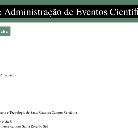
e Administração de Eventos Científ
quisa
Z
Toda(o)s
iência e Tecnologia de Santa Catarina Campus Criciúma
osa do Sul
tarinense campus Santa Rosa do Sul