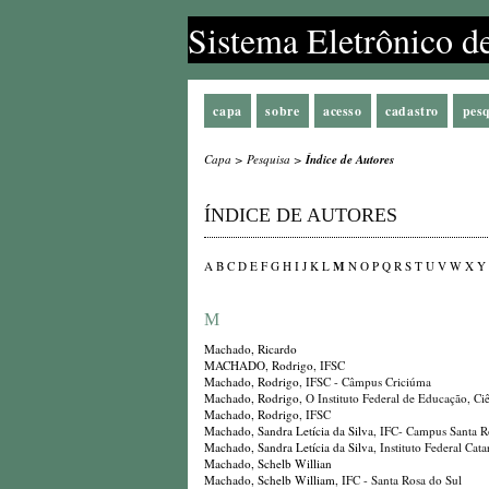
Sistema Eletrônico d
capa
sobre
acesso
cadastro
pes
Capa
>
Pesquisa
>
Índice de Autores
ÍNDICE DE AUTORES
M
A
B
C
D
E
F
G
H
I
J
K
L
N
O
P
Q
R
S
T
U
V
W
X
Y
M
Machado, Ricardo
MACHADO, Rodrigo
, IFSC
Machado, Rodrigo
, IFSC - Câmpus Criciúma
Machado, Rodrigo
, O Instituto Federal de Educação, C
Machado, Rodrigo
, IFSC
Machado, Sandra Letícia da Silva
, IFC- Campus Santa R
Machado, Sandra Letícia da Silva
, Instituto Federal Ca
Machado, Schelb Willian
Machado, Schelb William
, IFC - Santa Rosa do Sul