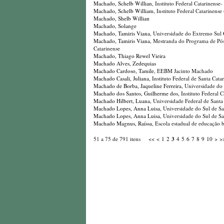
Machado, Schelb Willian
, Instituto Federal Catarinens
Machado, Schelb William
, Instituto Federal Catarinens
Machado, Shelb Willian
Machado, Solange
Machado, Tamiris Viana
, Universidade do Extremo Sul 
Machado, Tamiris Viana
, Mestranda do Programa de P
Catarinense
Machado, Thiago Rewel Vieira
Machado Alves, Zedequias
Machado Cardoso, Tamile
, EEBM Jacinto Machado
Machado Casali, Juliana
, Instituto Federal de Santa Cata
Machado de Borba, Jaqueline Ferreira
, Universidade do 
Machado dos Santos, Guilherme dos
, Instituto Federal
Machado Hilbert, Luana
, Universidade Federal de Santa
Machado Lopes, Anna Luisa
, Universidade do Sul de Sa
Machado Lopes, Anna Luisa
, Universidade do Sul de Sa
Machado Magnus, Raíssa
, Escola estadual de educação
3
51 a 75 de 791 itens
<<
<
1
2
4
5
6
7
8
9
10
>
>