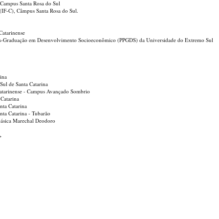
e- Campus Santa Rosa do Sul
e (IF-C), Câmpus Santa Rosa do Sul.
Catarinense
ós-Graduação em Desenvolvimento Socioeconômico (PPGDS) da Universidade do Extremo Sul
rina
Sul de Santa Catarina
 Catarinense - Campus Avançado Sombrio
 Catarina
nta Catarina
nta Catarina - Tubarão
 básica Marechal Deodoro
>