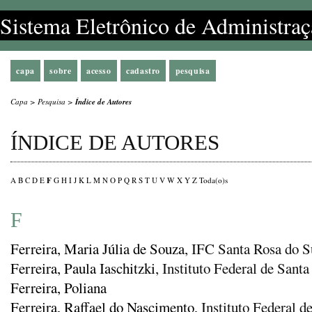
Sistema Eletrônico de Administraç
capa
sobre
acesso
cadastro
pesquisa
Capa
>
Pesquisa
>
Índice de Autores
ÍNDICE DE AUTORES
F
A
B
C
D
E
G
H
I
J
K
L
M
N
O
P
Q
R
S
T
U
V
W
X
Y
Z
Toda(o)s
F
Ferreira, Maria Júlia de Souza
, IFC Santa Rosa do S
Ferreira, Paula Iaschitzki
, Instituto Federal de Santa
Ferreira, Poliana
Ferreira, Raffael do Nascimento
, Instituto Federal 