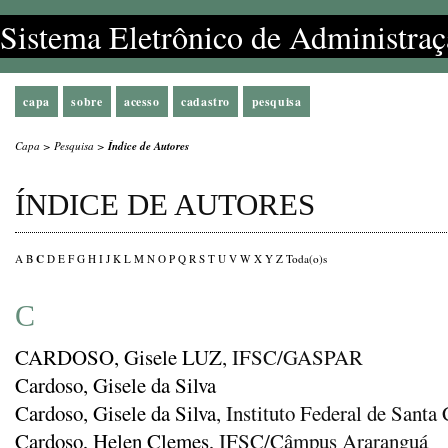
Sistema Eletrônico de Administraç
capa
sobre
acesso
cadastro
pesquisa
Capa
>
Pesquisa
>
Índice de Autores
ÍNDICE DE AUTORES
C
A
B
D
E
F
G
H
I
J
K
L
M
N
O
P
Q
R
S
T
U
V
W
X
Y
Z
Toda(o)s
C
CARDOSO, Gisele LUZ
, IFSC/GASPAR
Cardoso, Gisele da Silva
Cardoso, Gisele da Silva
, Instituto Federal de Santa 
Cardoso, Helen Clemes
, IFSC/Câmpus Araranguá