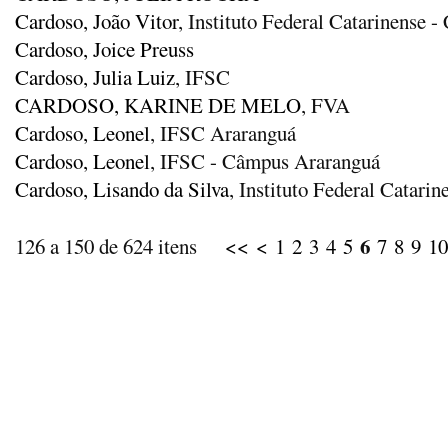
Cardoso, João Vitor
, Instituto Federal Catarinense
Cardoso, Joice Preuss
Cardoso, Julia Luiz
, IFSC
CARDOSO, KARINE DE MELO
, FVA
Cardoso, Leonel
, IFSC Araranguá
Cardoso, Leonel
, IFSC - Câmpus Araranguá
Cardoso, Lisando da Silva
, Instituto Federal Catari
6
126 a 150 de 624 itens
<<
<
1
2
3
4
5
7
8
9
10