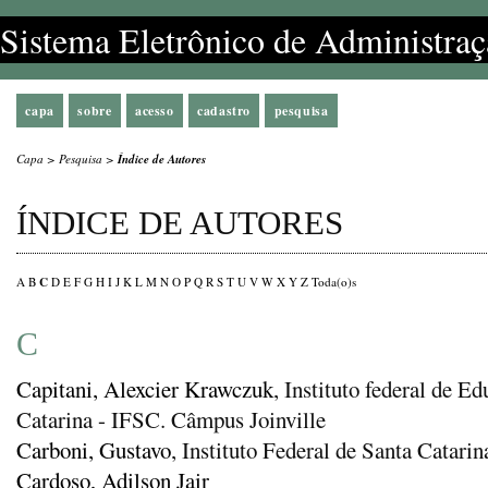
Sistema Eletrônico de Administraç
capa
sobre
acesso
cadastro
pesquisa
Capa
>
Pesquisa
>
Índice de Autores
ÍNDICE DE AUTORES
C
A
B
D
E
F
G
H
I
J
K
L
M
N
O
P
Q
R
S
T
U
V
W
X
Y
Z
Toda(o)s
C
Capitani, Alexcier Krawczuk
, Instituto federal de E
Catarina - IFSC. Câmpus Joinville
Carboni, Gustavo
, Instituto Federal de Santa Catarin
Cardoso, Adilson Jair