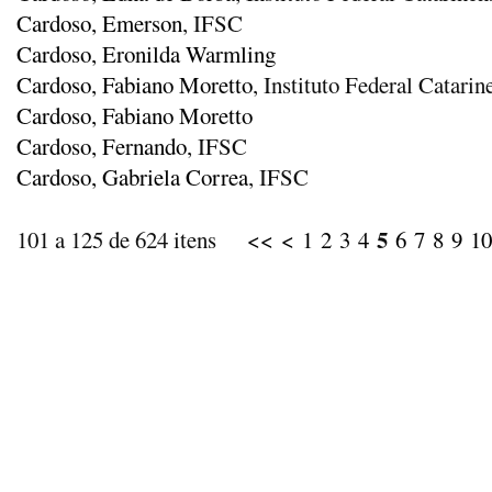
Cardoso, Emerson
, IFSC
Cardoso, Eronilda Warmling
Cardoso, Fabiano Moretto
, Instituto Federal Catar
Cardoso, Fabiano Moretto
Cardoso, Fernando
, IFSC
Cardoso, Gabriela Correa
, IFSC
5
101 a 125 de 624 itens
<<
<
1
2
3
4
6
7
8
9
10