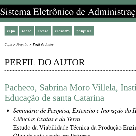
Sistema Eletrônico de Administraç
capa
sobre
acesso
cadastro
pesquisa
Capa
>
Pesquisa
>
Perfil do Autor
PERFIL DO AUTOR
Pacheco, Sabrina Moro Villela, Inst
Educação de santa Catarina
Seminário de Pesquisa, Extensão e Inovação do 
Ciências Exatas e da Terra
Estudo da Viabilidade Técnica da Produção Enzimá
Óleo de soja usado em Frituras