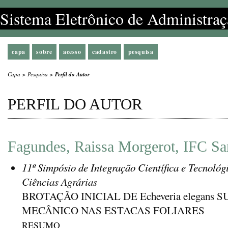
Sistema Eletrônico de Administraç
capa
sobre
acesso
cadastro
pesquisa
Capa
>
Pesquisa
>
Perfil do Autor
PERFIL DO AUTOR
Fagundes, Raissa Morgerot, IFC San
11º Simpósio de Integração Científica e Tecnológ
Ciências Agrárias
BROTAÇÃO INICIAL DE Echeveria elegan
MECÂNICO NAS ESTACAS FOLIARES
RESUMO