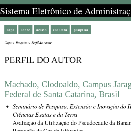
Sistema Eletrônico de Administraç
capa
sobre
acesso
cadastro
pesquisa
Capa
>
Pesquisa
>
Perfil do Autor
PERFIL DO AUTOR
Machado, Clodoaldo, Campus Jaragu
Federal de Santa Catarina, Brasil
Seminário de Pesquisa, Extensão e Inovação do 
Ciências Exatas e da Terra
Avaliação da Utilização do Pseudocaule da Banan
Remoção de Cor de Efluentes