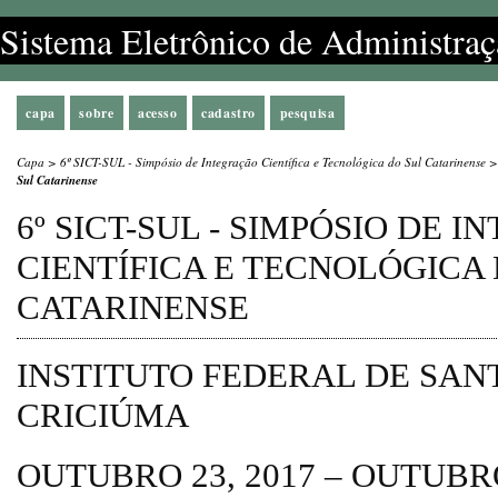
Sistema Eletrônico de Administraç
capa
sobre
acesso
cadastro
pesquisa
Capa
>
6º SICT-SUL - Simpósio de Integração Científica e Tecnológica do Sul Catarinense
Sul Catarinense
6º SICT-SUL - SIMPÓSIO DE 
CIENTÍFICA E TECNOLÓGICA
CATARINENSE
INSTITUTO FEDERAL DE SANT
CRICIÚMA
OUTUBRO 23, 2017 – OUTUBRO