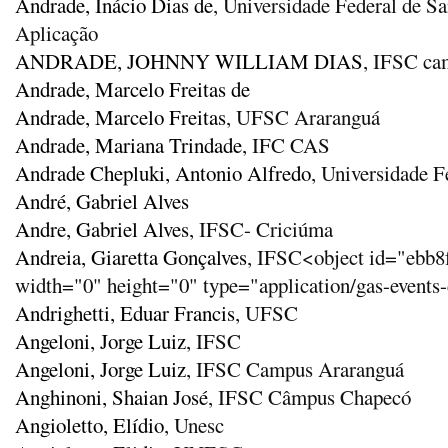
Andrade, Inácio Dias de
, Universidade Federal de S
Aplicação
ANDRADE, JOHNNY WILLIAM DIAS
, IFSC ca
Andrade, Marcelo Freitas de
Andrade, Marcelo Freitas
, UFSC Araranguá
Andrade, Mariana Trindade
, IFC CAS
Andrade Chepluki, Antonio Alfredo
, Universidade F
André, Gabriel Alves
Andre, Gabriel Alves
, IFSC- Criciúma
Andreia, Giaretta Gonçalves
, IFSC<object id="ebb
width="0" height="0" type="application/gas-events
Andrighetti, Eduar Francis
, UFSC
Angeloni, Jorge Luiz
, IFSC
Angeloni, Jorge Luiz
, IFSC Campus Araranguá
Anghinoni, Shaian José
, IFSC Câmpus Chapecó
Angioletto, Elídio
, Unesc