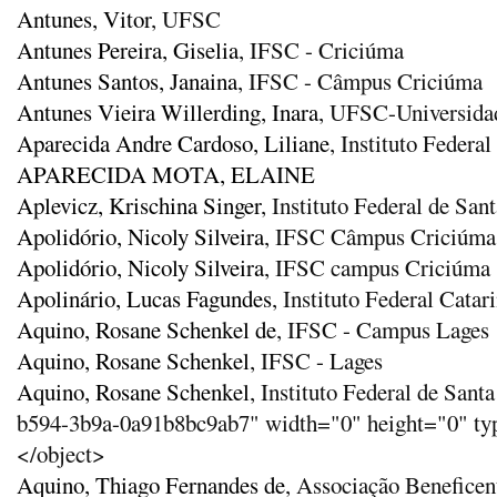
Antunes, Vitor
, UFSC
Antunes Pereira, Giselia
, IFSC - Criciúma
Antunes Santos, Janaina
, IFSC - Câmpus Criciúma
Antunes Vieira Willerding, Inara
, UFSC-Universidad
Aparecida Andre Cardoso, Liliane
, Instituto Feder
APARECIDA MOTA, ELAINE
Aplevicz, Krischina Singer
, Instituto Federal de San
Apolidório, Nicoly Silveira
, IFSC Câmpus Criciúma
Apolidório, Nicoly Silveira
, IFSC campus Criciúma
Apolinário, Lucas Fagundes
, Instituto Federal Cata
Aquino, Rosane Schenkel de
, IFSC - Campus Lages
Aquino, Rosane Schenkel
, IFSC - Lages
Aquino, Rosane Schenkel
, Instituto Federal de San
b594-3b9a-0a91b8bc9ab7" width="0" height="0" typ
</object>
Aquino, Thiago Fernandes de
, Associação Beneficen