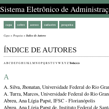
Sistema Eletrônico de Administraç
capa
sobre
acesso
cadastro
pesquisa
Capa
>
Pesquisa
>
Índice de Autores
ÍNDICE DE AUTORES
Toda(o)s
A
B
C
D
E
F
G
H
I
J
K
L
M
N
O
P
Q
R
S
T
U
V
W
X
Y
Z
A
A. Silva, Jhonatan
, Universidade Federal do Rio Gr
A. Turra, Marcos
, Universidade Federal do Rio Gr
Abreu, Ana Lígia Papst
, IFSC - Florianópolis
Abreu, Ana Lígia Papst de
, Instituto Federal de San