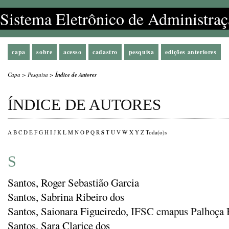
Sistema Eletrônico de Administraç
capa
sobre
acesso
cadastro
pesquisa
edições anteriores
Capa
>
Pesquisa
>
Índice de Autores
ÍNDICE DE AUTORES
S
A
B
C
D
E
F
G
H
I
J
K
L
M
N
O
P
Q
R
T
U
V
W
X
Y
Z
Toda(o)s
S
Santos, Roger Sebastião Garcia
Santos, Sabrina Ribeiro dos
Santos, Saionara Figueiredo
, IFSC cmapus Palhoça 
Santos, Sara Clarice dos