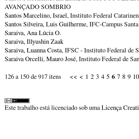
AVANÇADO SOMBRIO
Santos Marcelino, Israel
, Instituto Federal Catari
Santos Silveira, Luis Guilherme
, IFC-Campus Santa
Saraiva, Ana Lúcia O.
Saraiva, Illyushin Zaak
Saraiva, Luanna Costa
, IFSC - Instituto Federal de
Saraiva Orcelli, Mauro José
, Instituto Federal de 
6
126 a 150 de 917 itens
<<
<
1
2
3
4
5
7
8
9
10
Este trabalho está licenciado sob uma
Licença Creat