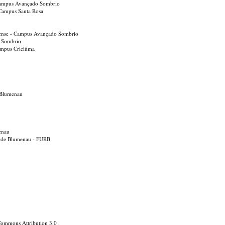
- Campus Avançado Sombrio
- Campus Santa Rosa
rinense - Campus Avançado Sombrio
o Sombrio
Campus Criciúma
 Blumenau
enau
l de Blumenau - FURB
Commons Attribution 3.0
.