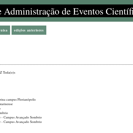
e Administração de Eventos Científ
quisa
edições anteriores
Z
Toda(o)s
tarina campus Florianópolis
tarinense
o
ombrio
ense - Campus Avançado Sombrio
ense - Campus Avançado Sombrio