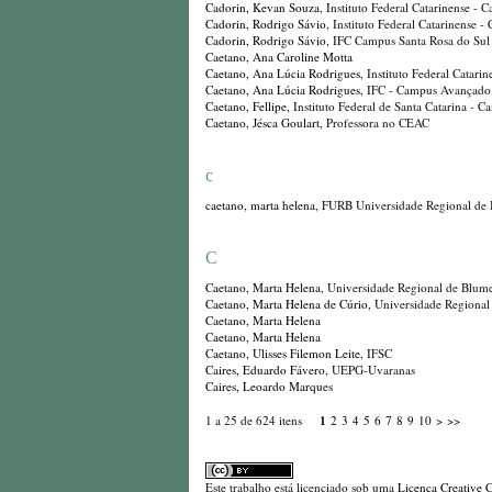
Cadorin, Kevan Souza
, Instituto Federal Catarinense 
Cadorin, Rodrigo Sávio
, Instituto Federal Catarinense 
Cadorin, Rodrigo Sávio
, IFC Campus Santa Rosa do Sul
Caetano, Ana Caroline Motta
Caetano, Ana Lúcia Rodrigues
, Instituto Federal Cata
Caetano, Ana Lúcia Rodrigues
, IFC - Campus Avançad
Caetano, Fellipe
, Instituto Federal de Santa Catarina - 
Caetano, Jésca Goulart
, Professora no CEAC
c
caetano, marta helena
, FURB Universidade Regional de
C
Caetano, Marta Helena
, Universidade Regional de Blum
Caetano, Marta Helena de Cúrio
, Universidade Regiona
Caetano, Marta Helena
Caetano, Marta Helena
Caetano, Ulisses Filemon Leite
, IFSC
Caires, Eduardo Fávero
, UEPG-Uvaranas
Caires, Leoardo Marques
1
1 a 25 de 624 itens
2
3
4
5
6
7
8
9
10
>
>>
Este trabalho está licenciado sob uma
Licença Creative 