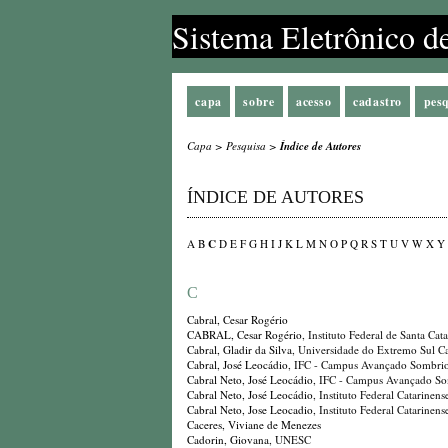
Sistema Eletrônico d
capa
sobre
acesso
cadastro
pes
Capa
>
Pesquisa
>
Índice de Autores
ÍNDICE DE AUTORES
C
A
B
D
E
F
G
H
I
J
K
L
M
N
O
P
Q
R
S
T
U
V
W
X
Y
C
Cabral, Cesar Rogério
CABRAL, Cesar Rogério
, Instituto Federal de Santa Ca
Cabral, Gladir da Silva
, Universidade do Extremo Sul Ca
Cabral, José Leocádio
, IFC - Campus Avançado Sombri
Cabral Neto, José Leocádio
, IFC - Campus Avançado S
Cabral Neto, José Leocádio
, Instituto Federal Catarin
Cabral Neto, Jose Leocadio
, Instituto Federal Catarin
Caceres, Viviane de Menezes
Cadorin, Giovana
, UNESC