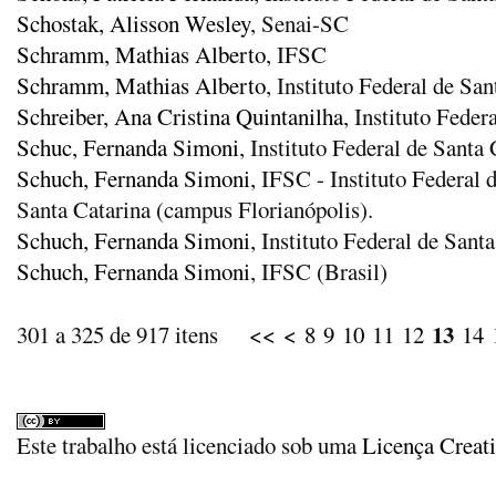
Schostak, Alisson Wesley
, Senai-SC
Schramm, Mathias Alberto
, IFSC
Schramm, Mathias Alberto
, Instituto Federal de San
Schreiber, Ana Cristina Quintanilha
, Instituto Feder
Schuc, Fernanda Simoni
, Instituto Federal de Santa 
Schuch, Fernanda Simoni
, IFSC - Instituto Federal
Santa Catarina (campus Florianópolis).
Schuch, Fernanda Simoni
, Instituto Federal de Sant
Schuch, Fernanda Simoni
, IFSC (Brasil)
13
301 a 325 de 917 itens
<<
<
8
9
10
11
12
14
Este trabalho está licenciado sob uma
Licença Creat