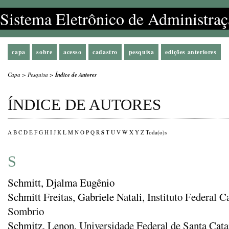
Sistema Eletrônico de Administraç
capa
sobre
acesso
cadastro
pesquisa
edições anteriores
Capa
>
Pesquisa
>
Índice de Autores
ÍNDICE DE AUTORES
S
A
B
C
D
E
F
G
H
I
J
K
L
M
N
O
P
Q
R
T
U
V
W
X
Y
Z
Toda(o)s
S
Schmitt, Djalma Eugênio
Schmitt Freitas, Gabriele Natali
, Instituto Federal 
Sombrio
Schmitz, Lenon
, Universidade Federal de Santa Cata