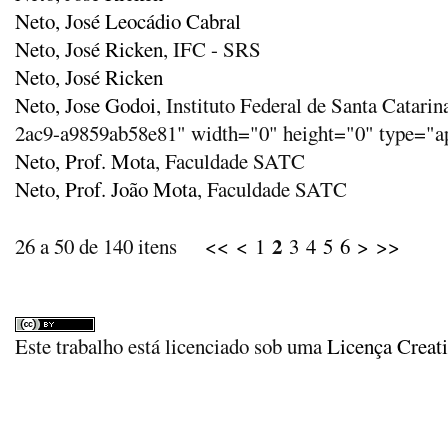
Neto, José Leocádio Cabral
Neto, José Ricken
, IFC - SRS
Neto, José Ricken
Neto, Jose Godoi
, Instituto Federal de Santa Catar
2ac9-a9859ab58e81" width="0" height="0" type="ap
Neto, Prof. Mota
, Faculdade SATC
Neto, Prof. João Mota
, Faculdade SATC
2
26 a 50 de 140 itens
<<
<
1
3
4
5
6
>
>>
Este trabalho está licenciado sob uma
Licença Creat