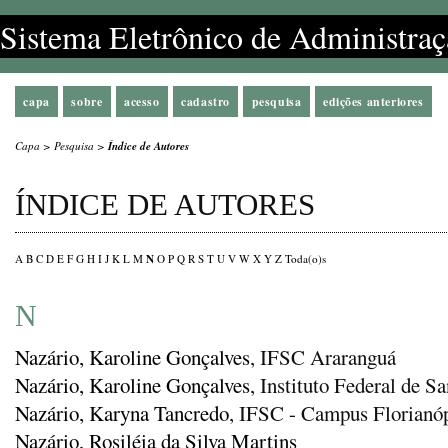
Sistema Eletrônico de Administraç
capa
sobre
acesso
cadastro
pesquisa
edições anteriores
Capa
>
Pesquisa
>
Índice de Autores
ÍNDICE DE AUTORES
N
A
B
C
D
E
F
G
H
I
J
K
L
M
O
P
Q
R
S
T
U
V
W
X
Y
Z
Toda(o)s
N
Nazário, Karoline Gonçalves
, IFSC Araranguá
Nazário, Karoline Gonçalves
, Instituto Federal de 
Nazário, Karyna Tancredo
, IFSC - Campus Florianóp
Nazário, Rosiléia da Silva Martins