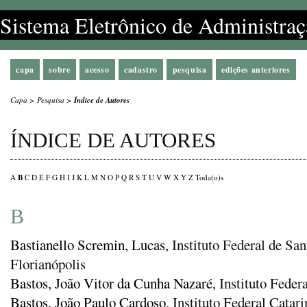
Sistema Eletrônico de Administraç
capa
sobre
acesso
cadastro
pesquisa
edições anteriores
Capa
>
Pesquisa
>
Índice de Autores
ÍNDICE DE AUTORES
B
A
C
D
E
F
G
H
I
J
K
L
M
N
O
P
Q
R
S
T
U
V
W
X
Y
Z
Toda(o)s
B
Bastianello Scremin, Lucas
, Instituto Federal de S
Florianópolis
Bastos, João Vitor da Cunha Nazaré
, Instituto Feder
Bastos, João Paulo Cardoso
, Instituto Federal Cata