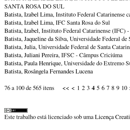
SANTA ROSA DO SUL
Batista, Izabel Lima
, Instituto Federal Catarinense
Batista, Izabel Lima
, IFC Santa Rosa do Sul
Batista, Izabel
, Instituto Federal Catarinense (IFC) 
Batista, Jaqueline da Silva
, Universidade Federal de
Batista, Julia
, Universidade Federal de Santa Catari
Batista, Juliani Pereira
, IFSC - Câmpus Criciúma
Batista, Paula Henrique
, Universidade do Extremo 
Batista, Rosângela Fernandes Lucena
4
76 a 100 de 565 itens
<<
<
1
2
3
5
6
7
8
9
10
Este trabalho está licenciado sob uma
Licença Creat