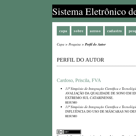
Sistema Eletrônico d
capa
sobre
acesso
cadastro
pes
Capa
>
Pesquisa
>
Perfil do Autor
PERFIL DO AUTOR
Cardoso, Priscila, FVA
11º Simpósio de Integração Científica e Tecnológ
AVALIAÇÃO DA QUALIDADE DE SONO EM I
EXTREMO SUL CATARINENSE.
RESUMO
11º Simpósio de Integração Científica e Tecnológ
INFLUÊNCIA DO USO DE MÁSCARAS NO D
RESUMO