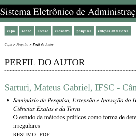
Sistema Eletrônico de Administraç
capa
sobre
acesso
cadastro
pesquisa
edições anteriores
Capa
>
Pesquisa
>
Perfil do Autor
PERFIL DO AUTOR
Sarturi, Mateus Gabriel, IFSC - C
Seminário de Pesquisa, Extensão e Inovação do 
Ciências Exatas e da Terra
O estudo de métodos práticos como forma de dete
irregulares
RESUMO
PDF