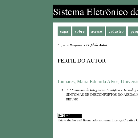
Sistema Eletrônico d
capa
sobre
acesso
cadastro
pes
Capa
>
Pesquisa
>
Perfil do Autor
PERFIL DO AUTOR
Linhares, Maria Eduarda Alves, Universid
11º Simpósio de Integração Científica e Tecnológ
SINTOMAS DE DESCONFORTOS DO ASSOALH
RESUMO
Este trabalho está licenciado sob uma
Licença Creative 